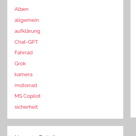
n
n
a
Alben
c
allgemein
h
aufklärung
:
Chat-GPT
Fahrrad
Grok
kamera
motorrad
MS Copilot
sicherheit