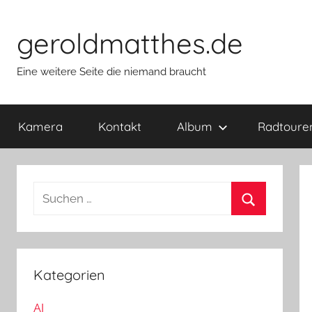
Zum
Inhalt
geroldmatthes.de
springen
Eine weitere Seite die niemand braucht
Kamera
Kontakt
Album
Radtoure
S
u
S
c
u
h
c
e
Kategorien
h
n
e
AI