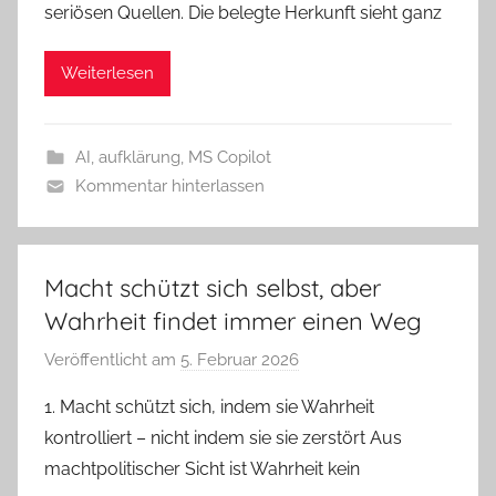
seriösen Quellen. Die belegte Herkunft sieht ganz
e
r
Weiterlesen
o
l
d
AI
,
aufklärung
,
MS Copilot
M
Kommentar hinterlassen
a
t
t
h
Macht schützt sich selbst, aber
e
Wahrheit findet immer einen Weg
s
Veröffentlicht am
5. Februar 2026
v
o
1. Macht schützt sich, indem sie Wahrheit
n
kontrolliert – nicht indem sie sie zerstört Aus
G
machtpolitischer Sicht ist Wahrheit kein
e