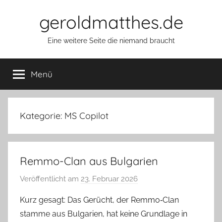
Zum
geroldmatthes.de
Inhalt
springen
Eine weitere Seite die niemand braucht
Menü
Kategorie:
MS Copilot
Remmo-Clan aus Bulgarien
Veröffentlicht am
23. Februar 2026
v
o
Kurz gesagt: Das Gerücht, der Remmo‑Clan
n
stamme aus Bulgarien, hat keine Grundlage in
G