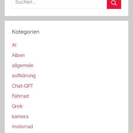
u
S
c
u
h
c
Kategorien
e
h
n
AI
e
n
n
Alben
a
allgemein
c
h
aufklärung
:
Chat-GPT
Fahrrad
Grok
kamera
motorrad