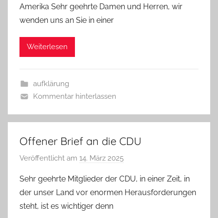
Amerika Sehr geehrte Damen und Herren, wir
G
wenden uns an Sie in einer
e
r
Weiterlesen
o
l
d
aufklärung
M
Kommentar hinterlassen
a
t
t
h
Offener Brief an die CDU
e
Veröffentlicht am
14. März 2025
v
s
o
Sehr geehrte Mitglieder der CDU, in einer Zeit, in
n
der unser Land vor enormen Herausforderungen
G
steht, ist es wichtiger denn
e