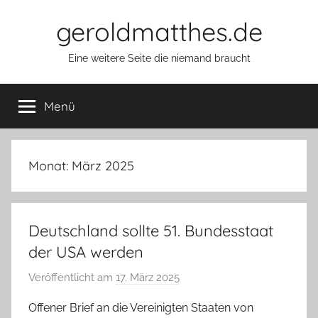
Zum
geroldmatthes.de
Inhalt
springen
Eine weitere Seite die niemand braucht
Menü
Monat:
März 2025
Deutschland sollte 51. Bundesstaat
der USA werden
Veröffentlicht am
17. März 2025
v
o
Offener Brief an die Vereinigten Staaten von
n