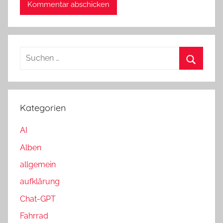
S
u
S
c
u
h
c
Kategorien
e
h
n
AI
e
n
n
Alben
a
allgemein
c
h
aufklärung
:
Chat-GPT
Fahrrad