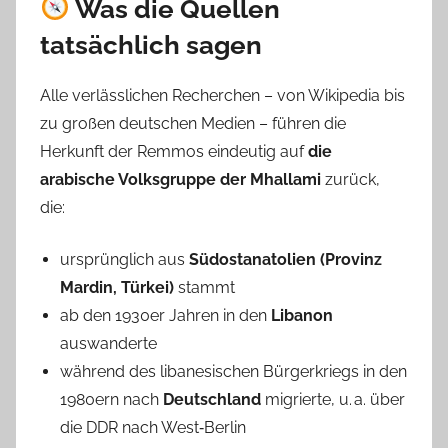
Was die Quellen
l
d
tatsächlich sagen
M
a
Alle verlässlichen Recherchen – von Wikipedia bis
t
zu großen deutschen Medien – führen die
t
Herkunft der Remmos eindeutig auf
die
h
arabische Volksgruppe der Mhallami
zurück,
e
die:
s
ursprünglich aus
Südostanatolien (Provinz
Mardin, Türkei)
stammt
ab den 1930er Jahren in den
Libanon
auswanderte
während des libanesischen Bürgerkriegs in den
1980ern nach
Deutschland
migrierte, u. a. über
die DDR nach West‑Berlin