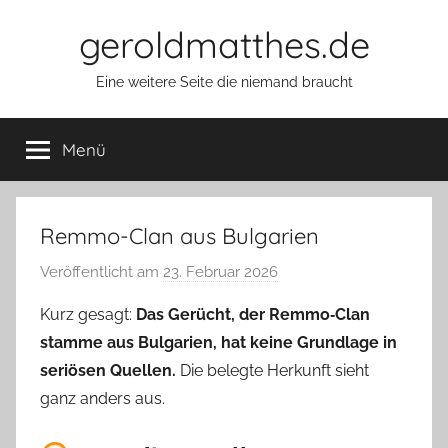
Zum
geroldmatthes.de
Inhalt
springen
Eine weitere Seite die niemand braucht
Menü
Remmo-Clan aus Bulgarien
Veröffentlicht am
23. Februar 2026
v
o
Kurz gesagt:
Das Gerücht, der Remmo‑Clan
n
stamme aus Bulgarien, hat keine Grundlage in
G
seriösen Quellen.
Die belegte Herkunft sieht
e
ganz anders aus.
r
o