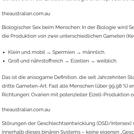
d
theaustralian.com.au
m
i
Biologischer Sex beim Menschen:
In der Biologie wird
S
n
die Produktion von zwei unterschiedlichen Gameten (Keim
Klein und mobil
→ Spermien →
männlich
.
Groß und nährstoffreich
→ Eizellen →
weiblich
.
Das ist die anisogame Definition, die seit Jahrzehnten Sta
dritte Gameten-Art. Fast alle Menschen (über 99,98 %) en
Richtungen: Ovarien mit potenzieller Eizell-Produktion 
theaustralian.com.au
Störungen der Geschlechtsentwicklung (DSD/Intersex)
s
innerhalb dieses binären Systems – keine eigenen „Gesch