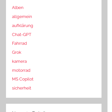
n
n
a
Alben
c
allgemein
h
aufklärung
:
Chat-GPT
Fahrrad
Grok
kamera
motorrad
MS Copilot
sicherheit