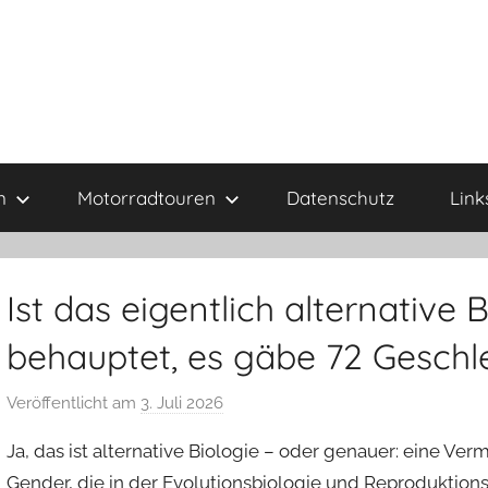
n
Motorradtouren
Datenschutz
Link
Ist das eigentlich alternative
behauptet, es gäbe 72 Gesch
Veröffentlicht am
3. Juli 2026
v
o
Ja, das ist alternative Biologie – oder genauer: eine V
n
Gender
, die in der Evolutionsbiologie und Reproduktionsb
a