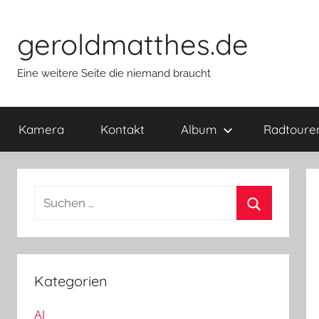
Zum
Inhalt
geroldmatthes.de
springen
Eine weitere Seite die niemand braucht
Kamera
Kontakt
Album
Radtoure
S
u
S
c
u
h
c
e
Kategorien
h
n
e
AI