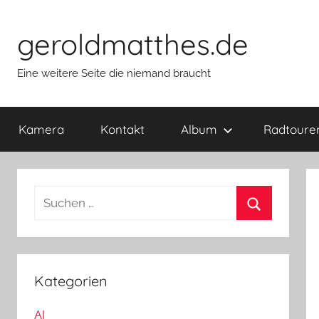
Zum
Inhalt
geroldmatthes.de
springen
Eine weitere Seite die niemand braucht
Kamera
Kontakt
Album
Radtoure
S
u
S
c
u
h
c
e
Kategorien
h
n
e
AI