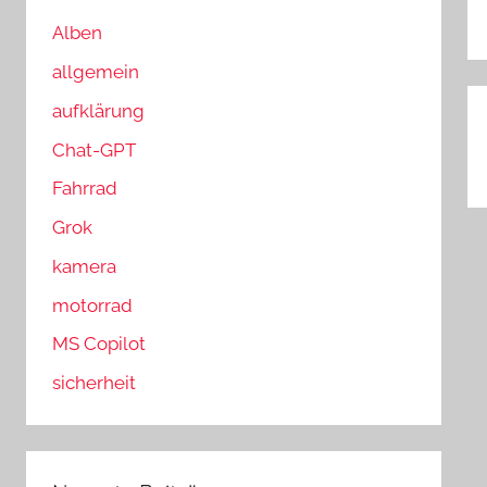
n
n
a
Alben
c
allgemein
h
aufklärung
:
B
Chat-GPT
Fahrrad
Grok
kamera
motorrad
MS Copilot
sicherheit