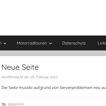
n
Motorradtouren
Datenschutz
Link
Neue Seite
Veröffentlicht am
26. Februar 2022
v
o
Die Seite musste aufgrund von Serverproblemen neu au
n
G
e
allgemein