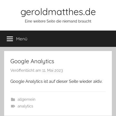
Zum
geroldmatthes.de
Inhalt
springen
Eine weitere Seite die niemand braucht
Menü
Google Analytics
Veröffentlicht am
11. Mai 2023
v
o
Google Analytics ist auf dieser Seite wieder aktiv.
n
G
e
allgemein
r
analytics
o