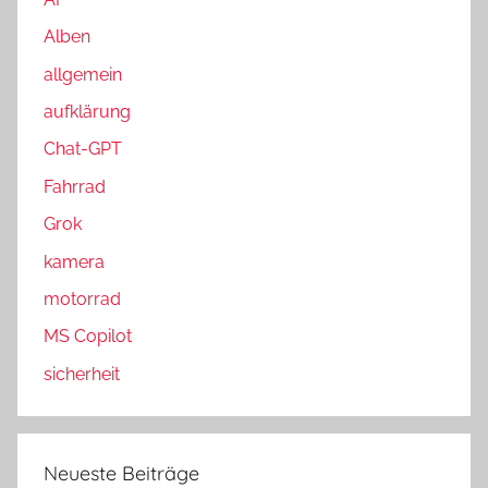
e
n
n
Alben
a
allgemein
c
h
aufklärung
:
Chat-GPT
Fahrrad
Grok
kamera
motorrad
MS Copilot
sicherheit
Neueste Beiträge