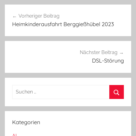
l
d
Vorheriger Beitrag
Beitragsnavigation
M
Heimkinderausfahrt Berggießhübel 2023
a
t
t
h
Nächster Beitrag
e
DSL-Störung
s
S
u
S
c
u
h
c
Kategorien
e
h
n
AI