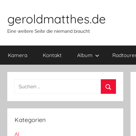
Zum
Inhalt
geroldmatthes.de
springen
Eine weitere Seite die niemand braucht
Kamera
Kontakt
Album
Radtoure
S
u
S
c
u
h
c
e
Kategorien
h
n
e
AI