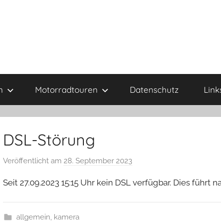
n
Motorradtouren
Datenschutz
Link
DSL-Störung
Veröffentlicht am
28. September 2023
v
o
Seit 27.09.2023 15:15 Uhr kein DSL verfügbar. Dies führt 
n
G
e
allgemein
,
kamera