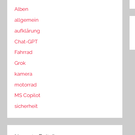
n
n
a
Alben
c
allgemein
h
B
aufklärung
:
Chat-GPT
Fahrrad
Grok
kamera
motorrad
MS Copilot
sicherheit